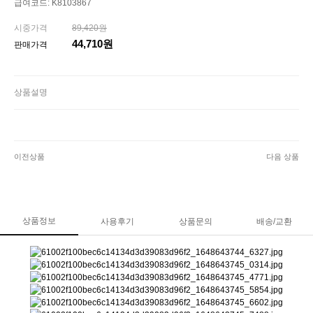
급여코드: K8103867
시중가격
89,420원
44,710원
판매가격
상품설명
이전상품
다음 상품
상품정보
사용후기
상품문의
배송/교환