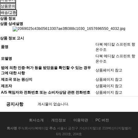
상품문의
배송/교환
상품 정보
상품 상세설명
상품 정보 고시
다복 메디칼 스프린트 항
품명
온수조
다복 메디칼 스프린트 항
모델명
온수조
법에 의한 인증·허가 등을 받았음을 확인할 수 있는 경우
상품페이지 참고
그에 대한 사항
제조국 또는 원산지
상품페이지 참고
제조자
상품페이지 참고
A/S 책임자와 전화번호 또는 소비자상담 관련 전화번호
상품페이지 참고
공지사항
게시물이 없습니다.
회사소개
개인정보
이용약관
PC 버전
회사명
주식회사다복메디칼
주소
서울시 금천구 가산디지털1로 219벽산디지털밸리
6차 203호, 204호