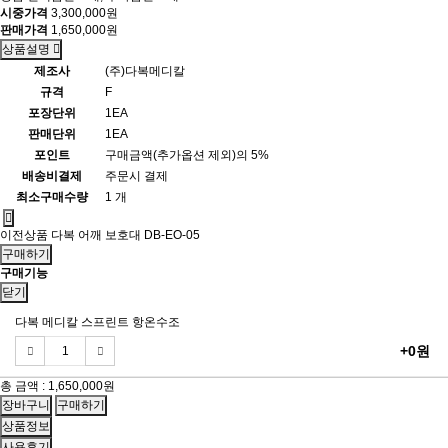
시중가격
3,300,000원
판매가격
1,650,000원
상품설명
제조사
(주)다복메디칼
규격
F
포장단위
1EA
판매단위
1EA
포인트
구매금액(추가옵션 제외)의 5%
배송비결제
주문시 결제
최소구매수량
1 개
이전상품
다복 어깨 보호대 DB-EO-05
구매하기
구매기능
닫기
다복 메디칼 스프린트 항온수조
+0원
총 금액 :
1,650,000원
상품정보
사용후기