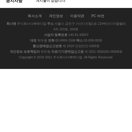
공지사항
게시물이 없습니다.
회사소개
개인정보
이용약관
PC 버전
회사명
주식회사다복메디칼
주소
서울시 금천구 가산디지털1로 219벽산디지털밸리
6차 203호, 204호
사업자 등록번호
140-81-83837
대표
박두원
전화
02-6959-1599
팩스
02-838-8930
통신판매업신고번호
제 2019-안양만안-0359호
개인정보 보호책임자
박두원
의료기기판매업신고증
제 2021-3830262-00008호
Copyright © 2019-2021 주식회사다복메디칼. All Rights Reserved.