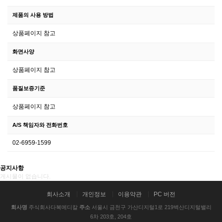
제품의 사용 방법
상품페이지 참고
화면사양
상품페이지 참고
품질보증기준
상품페이지 참고
A/S 책임자와 전화번호
02-6959-1599
공지사항
게시물이 없습니다.
회사소개
개인정보
이용약관
PC 버전
회사명
주식회사다복메디칼
주소
서울시 금천구 가산디지털1로 219벽산디지털밸리
6차 203호, 204호