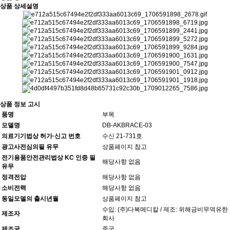
상품 상세설명
상품 정보 고시
품명
부목
모델명
DB-AKBRACE-03
의료기기법상 허가·신고 번호
수신 21-731호
광고사전심의필 유무
상품페이지 참고
전기용품안전관리법상 KC 인증 필
해당사항 없음
유무
정격전압
해당사항 없음
소비전력
해당사항 없음
동일모델의 출시년월
상품페이지 참고
수입: (주)다복메디칼 / 제조: 위해금비무역유한
제조자
회사
제조국
중국