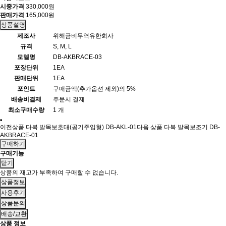
시중가격
330,000원
판매가격
165,000원
상품설명
제조사
위해금비무역유한회사
규격
S, M, L
모델명
DB-AKBRACE-03
포장단위
1EA
판매단위
1EA
포인트
구매금액(추가옵션 제외)의 5%
배송비결제
주문시 결제
최소구매수량
1 개
이전상품
다복 발목보호대(공기주입형) DB-AKL-01
다음 상품
다복 발목보조기 DB-
AKBRACE-01
구매하기
구매기능
닫기
상품의 재고가 부족하여 구매할 수 없습니다.
상품정보
사용후기
상품문의
배송/교환
상품 정보