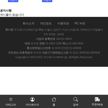
공지사항
게시물이 없습니다.
회사소개
개인정보
이용약관
PC 버전
회사명
주식회사다복메디칼
주소
서울시 금천구 가산디지털1로 219벽산디지털밸리
6차 203호, 204호
사업자 등록번호
140-81-83837
대표
박두원
전화
02-6959-1599
팩스
02-838-8930
통신판매업신고번호
제 2019-안양만안-0359호
개인정보 보호책임자
박두원
의료기기판매업신고증
제 2021-3830262-00008호
Copyright © 2019-2021 주식회사다복메디칼. All Rights Reserved.
주문/배송
카테고리
마이페이지
홈
검색