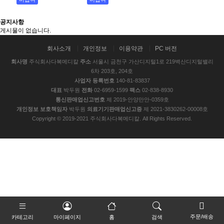
공지사항
게시물이 없습니다.
회사소개
개인정보
이용약관
PC 버전
회사명
주식회사다복메디칼
주소
서울시 금천구 가산디지털1로 219벽산디지털밸리
6차 203호, 204호
사업자 등록번호
140-81-83837
대표
박두원
전화
02-6959-1599
팩스
02-838-8930
통신판매업신고번호
제 2019-안양만안-0359호
개인정보 보호책임자
박두원
의료기기판매업신고증
제 2021-3830262-00008호
Copyright © 2019-2021 주식회사다복메디칼. All Rights Reserved.
주문/배송
카테고리
마이페이지
홈
검색