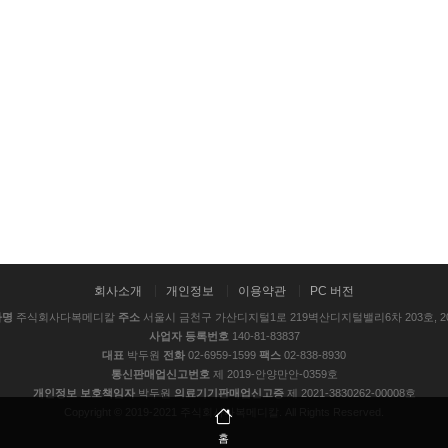
회사소개
개인정보
이용약관
PC 버전
사명
주식회사다복메디칼
주소
서울시 금천구 가산디지털1로 219벽산디지털밸리6차 203호, 2
사업자 등록번호
140-81-83837
대표
박두원
전화
02-6959-1599
팩스
02-838-8930
통신판매업신고번호
제 2019-안양만안-0359호
개인정보 보호책임자
박두원
의료기기판매업신고증
제 2021-3830262-00008호
Copyright © 2019-2021 주식회사다복메디칼. All Rights Reserved.
홈