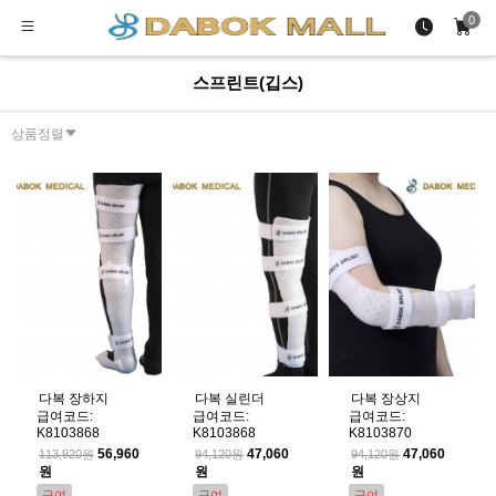
0
스프린트(깁스)
상품정렬
다복 장하지
다복 실린더
다복 장상지
급여코드:
급여코드:
급여코드:
K8103868
K8103868
K8103870
56,960
47,060
47,060
113,920원
94,120원
94,120원
원
원
원
급여
급여
급여